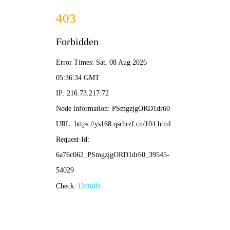
午马影视
🐎
🐎 午马导航 ·
午马影视
/ 奔放片单
‹
›
🐎 武侠
⚔️ 动作
🔥 热血
🏇 冒险