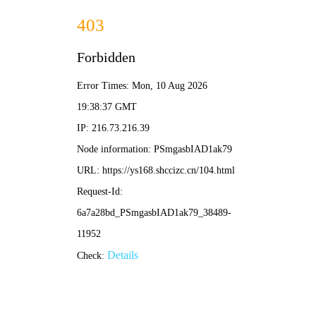
午马影视
🐎
🐎 午马导航 ·
午马影视
/ 奔放片单
‹
›
🐎 武侠
⚔️ 动作
🔥 热血
🏇 冒险